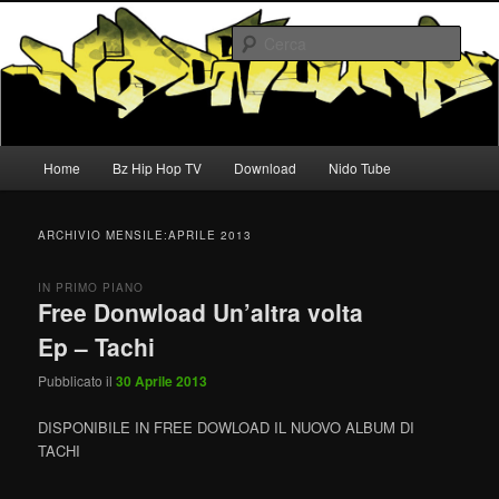
Vai
Vai
Nido Sound
al
al
Cerca
contenuto
contenuto
principale
secondario
Nidosound
Menu
Home
Bz Hip Hop TV
Download
Nido Tube
principale
ARCHIVIO MENSILE:
APRILE 2013
IN PRIMO PIANO
Free Donwload Un’altra volta
Ep – Tachi
Pubblicato il
30 Aprile 2013
DISPONIBILE IN FREE DOWLOAD IL NUOVO ALBUM DI
TACHI