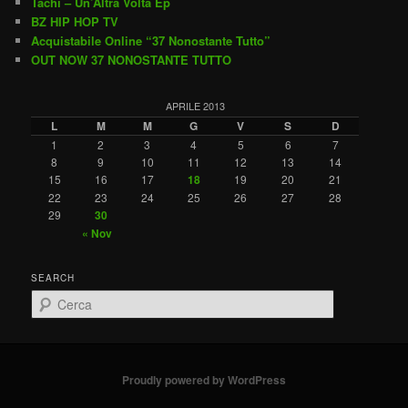
Tachi – Un’Altra Volta Ep
BZ HIP HOP TV
Acquistabile Online “37 Nonostante Tutto”
OUT NOW 37 NONOSTANTE TUTTO
APRILE 2013
L
M
M
G
V
S
D
1
2
3
4
5
6
7
8
9
10
11
12
13
14
15
16
17
18
19
20
21
22
23
24
25
26
27
28
29
30
« Nov
SEARCH
C
e
r
c
a
Proudly powered by WordPress